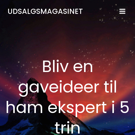
Videre
UDSALGSMAGASINET
til
indhold
Bliv en
gaveideer til
ham ekspert i 5
trin