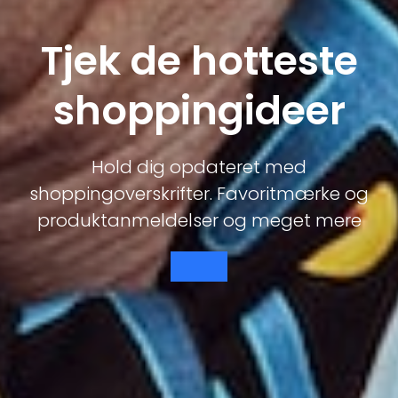
Tjek de hotteste
shoppingideer
Hold dig opdateret med
shoppingoverskrifter. Favoritmærke og
produktanmeldelser og meget mere