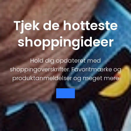
Tjek de hotteste
shoppingideer
Hold dig opdateret med
shoppingoverskrifter. Favoritmærke og
produktanmeldelser og meget mere