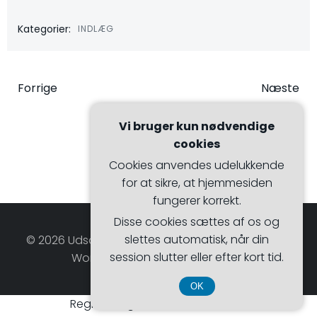
Kategorier:
INDLÆG
Indlægsnavigation
Indlægsna
Forrige
Næste
Vi bruger kun nødvendige
cookies
Cookies anvendes udelukkende
for at sikre, at hjemmesiden
fungerer korrekt.
Disse cookies sættes af os og
slettes automatisk, når din
© 2026 Udsalgsmagasinet. Bygget ved at bruge
session slutter eller efter kort tid.
WordPress og Hugo WP Theme .
OK
Registreringsnummer 374 077 39