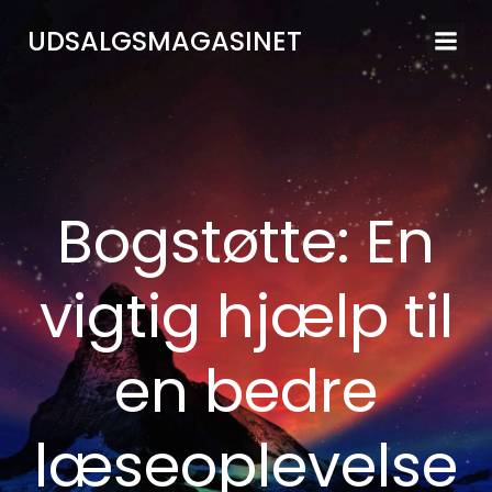
Videre
UDSALGSMAGASINET
til
indhold
Bogstøtte: En
vigtig hjælp til
en bedre
læseoplevelse