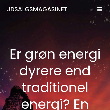
Videre
UDSALGSMAGASINET
til
indhold
Er grøn energi
dyrere end
traditionel
energi? En