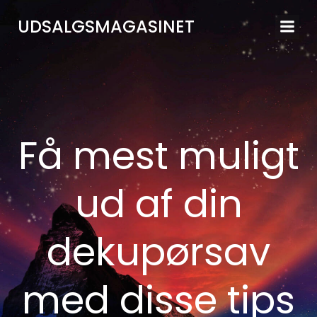
Videre
UDSALGSMAGASINET
til
indhold
Få mest muligt
ud af din
dekupørsav
med disse tips