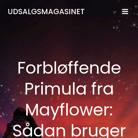
Videre
UDSALGSMAGASINET
til
indhold
Forbløffende
Primula fra
Mayflower:
Sådan bruger