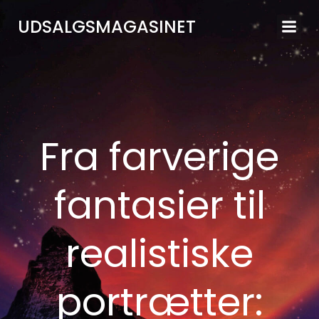
Videre
UDSALGSMAGASINET
til
indhold
Fra farverige
fantasier til
realistiske
portrætter: