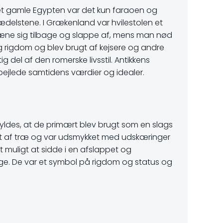
det gamle Egypten var det kun faraoen og
elstene. I Grækenland var hvilestolen et
æne sig tilbage og slappe af, mens man nød
og rigdom og blev brugt af kejsere og andre
del af den romerske livsstil. Antikkens
pejlede samtidens værdier og idealer.
kyldes, at de primært blev brugt som en slags
lavet af træ og var udsmykket med udskæringer
t muligt at sidde i en afslappet og
ige. De var et symbol på rigdom og status og