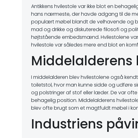
Antikkens hvilestole var ikke blot en behag
hans nærmeste, der havde adgang til de mes
populært møbel blandt de velhavende og bl
mad og drikke og diskuterede filosofi og pol
højtstående embedsmænd. Hvilestolene var oft
hvilestole var således mere end blot en komf
Middelalderens h
I middelalderen blev hvilestolene også kendt
toiletstol, hvor man kunne sidde og udføre si
og polstringer af stof eller læder. De var of
behagelig position. Middelalderens hvilesto
blev ofte brugt som et magtfuldt møbel i ko
Industriens påvi