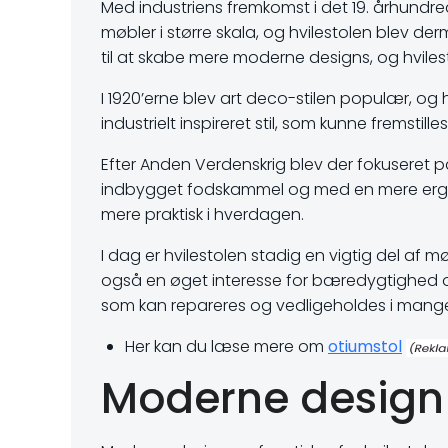
Med industriens fremkomst i det 19. århundr
møbler i større skala, og hvilestolen blev d
til at skabe mere moderne designs, og hvilesto
I 1920’erne blev art deco-stilen populær, og 
industrielt inspireret stil, som kunne fremstill
Efter Anden Verdenskrig blev der fokuseret på
indbygget fodskammel og med en mere ergono
mere praktisk i hverdagen.
I dag er hvilestolen stadig en vigtig del af 
også en øget interesse for bæredygtighed og g
som kan repareres og vedligeholdes i mange
Her kan du læse mere om
otiumstol
Moderne design 