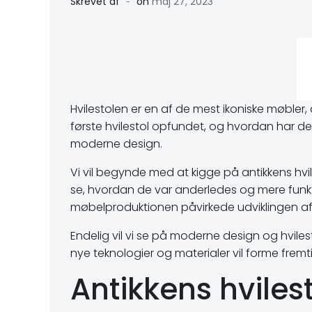
-
Skrevet af
on
maj 27, 2023
Hvilestolen er en af de mest ikoniske møbler,
første hvilestol opfundet, og hvordan har den 
moderne design.
Vi vil begynde med at kigge på antikkens hvil
se, hvordan de var anderledes og mere funkti
møbelproduktionen påvirkede udviklingen af h
Endelig vil vi se på moderne design og hviles
nye teknologier og materialer vil forme fremtid
Antikkens hviles