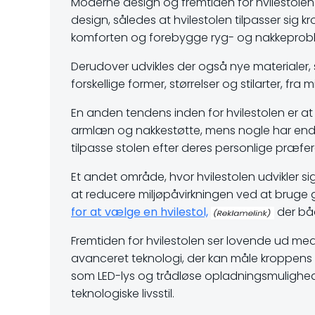
Moderne design og fremtiden for hvilestolen
design, således at hvilestolen tilpasser sig
komforten og forebygge ryg- og nakkeprob
Derudover udvikles der også nye materialer,
forskellige former, størrelser og stilarter, fra 
En anden tendens inden for hvilestolen er at
armlæn og nakkestøtte, mens nogle har endd
tilpasse stolen efter deres personlige præf
Et andet område, hvor hvilestolen udvikler s
at reducere miljøpåvirkningen ved at bruge
for at vælge en hvilestol,
der båd
Fremtiden for hvilestolen ser lovende ud med f
avanceret teknologi, der kan måle kroppens p
som LED-lys og trådløse opladningsmulighed
teknologiske livsstil.