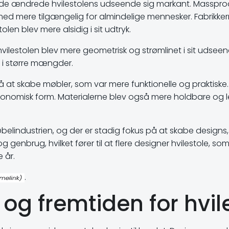
ede ændrede hvilestolens udseende sig markant. Massprodu
ermed mere tilgængelig for almindelige mennesker. Fabrikk
len blev mere alsidig i sit udtryk.
hvilestolen blev mere geometrisk og strømlinet i sit udseen
es i større mængder.
 at skabe møbler, som var mere funktionelle og praktiske. D
misk form. Materialerne blev også mere holdbare og lette
møbelindustrien, og der er stadig fokus på at skabe designs
enbrug, hvilket fører til at flere designer hvilestole, so
 år.
.
og fremtiden for hvil