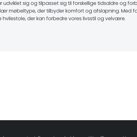
 har udviklet sig og tilpasset sig til forskellige tidsaldre og
ær møbeltype, der tilbyder komfort og afslapning. Med for
vilestole, der kan forbedre vores livsstil og velvære.
on
Indlægsna