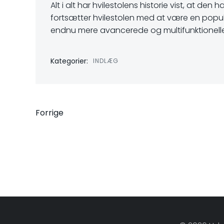
Alt i alt har hvilestolens historie vist, at den
fortsætter hvilestolen med at være en popul
endnu mere avancerede og multifunktionelle h
Kategorier:
INDLÆG
Indlægsnavigati
Forrige