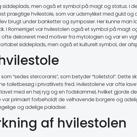
elig siddeplads, men også et symbol på magt og status. I 
t prægtige hvilestole, som var udsmykket med guld og æd
ev brugt under banketter og symposier. Her kunne man l
itik. I Romerriget var hvilestolen også et symbol på magt 
e dekoreret med motiver fra mytologien og var en vigtig 
ortabel siddeplads, men også et kulturelt symbol, der afs
vilestole
 som “sedes stercoranis”, som betyder “toiletstol”. Dette s
ne toiletbesøg i privatlivets fred. Hvilestolene var ofte 
te lavet med en høj ryg og en fodskammel, hvilket gjorde de
le var primært forbeholdt de velhavende borgere og adel
ngelige og adelige paladser.
rkning af hvilestolen