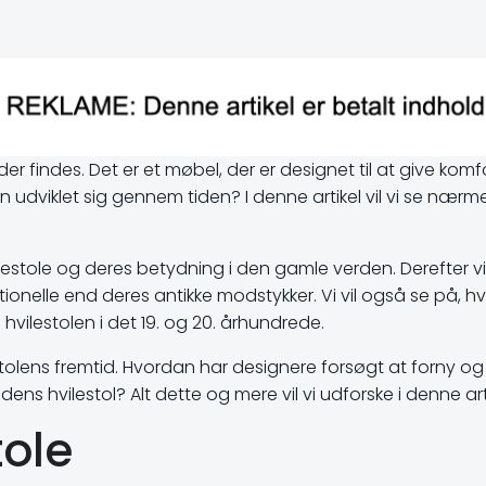
 der findes. Det er et møbel, der er designet til at give ko
udviklet sig gennem tiden? I denne artikel vil vi se nærmere
estole og deres betydning i den gamle verden. Derefter vil
onelle end deres antikke modstykker. Vi vil også se på, hv
vilestolen i det 19. og 20. århundrede.
tolens fremtid. Hvordan har designere forsøgt at forny og f
ens hvilestol? Alt dette og mere vil vi udforske i denne art
tole