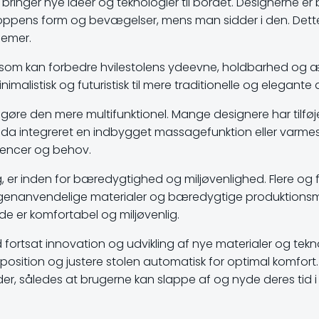
 bringer nye ideer og teknologier til bordet. Designerne 
 kroppens form og bevægelser, mens man sidder i den. Dette
lemer.
 som kan forbedre hvilestolens ydeevne, holdbarhed og æst
minimalistisk og futuristisk til mere traditionelle og elegante
 gøre den mere multifunktionel. Mange designere har tilføj
a integreret en indbygget massagefunktion eller varmesy
erencer og behov.
ig, er inden for bæredygtighed og miljøvenlighed. Flere og
 genanvendelige materialer og bæredygtige produktionsm
e er komfortabel og miljøvenlig.
ortsat innovation og udvikling af nye materialer og teknolo
osition og justere stolen automatisk for optimal komfort.
er, således at brugerne kan slappe af og nyde deres tid