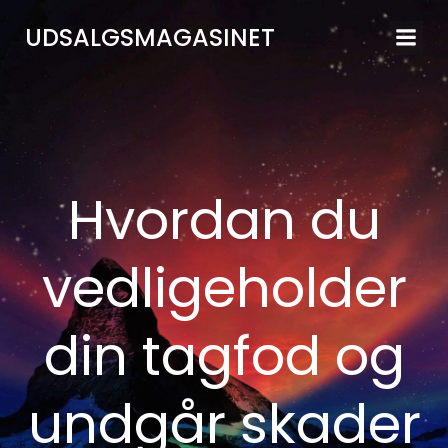
Videre
UDSALGSMAGASINET
til
indhold
Hvordan du
vedligeholder
din tagfod og
undgår skader