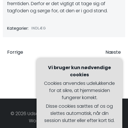
fremtiden. Derfor er det vigtigt at tage sig af
tagfoden og sørge for, at den er i god stand.
Kategorier:
INDLÆG
Indlægsnavigation
Indlægsna
Forrige
Næste
Vi bruger kun nødvendige
cookies
Cookies anvendes udelukkende
for at sikre, at hjemmesiden
fungerer korrekt.
Disse cookies sættes af os og
slettes automatisk, når din
© 2026 Udsalgsmagasinet. Bygget ved at bruge
session slutter eller efter kort tid.
WordPress og Hugo WP Theme .