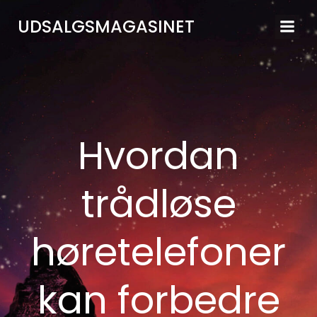
Videre
UDSALGSMAGASINET
til
indhold
Hvordan
trådløse
høretelefoner
kan forbedre