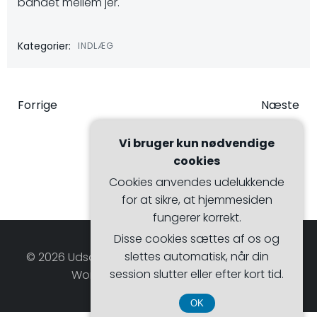
båndet mellem jer.
Kategorier:
INDLÆG
Indlægsnavigation
Indlægsna
Forrige
Næste
Vi bruger kun nødvendige
cookies
Cookies anvendes udelukkende
for at sikre, at hjemmesiden
fungerer korrekt.
Disse cookies sættes af os og
slettes automatisk, når din
© 2026 Udsalgsmagasinet. Bygget ved at bruge
session slutter eller efter kort tid.
WordPress og Hugo WP Theme .
OK