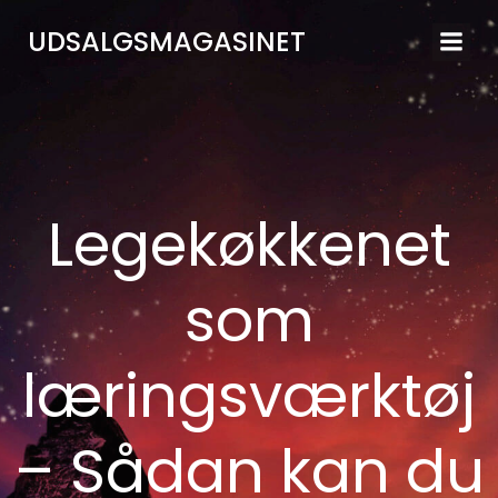
Videre
UDSALGSMAGASINET
til
indhold
Legekøkkenet
som
læringsværktøj
– Sådan kan du