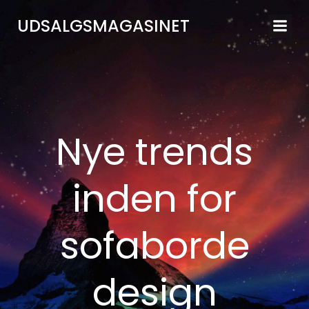
Videre
UDSALGSMAGASINET
til
indhold
Nye trends
inden for
sofaborde
design