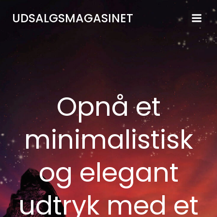
Videre
UDSALGSMAGASINET
til
indhold
Opnå et
minimalistisk
og elegant
udtryk med et