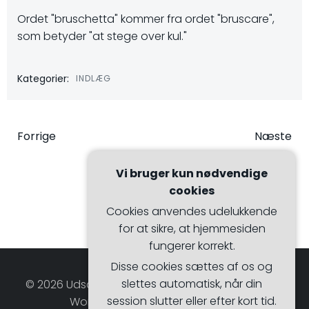
Ordet "bruschetta" kommer fra ordet "bruscare",
som betyder "at stege over kul."
Kategorier:
INDLÆG
Indlægsnavigation
Indlægsna
Forrige
Næste
Vi bruger kun nødvendige
cookies
Cookies anvendes udelukkende
for at sikre, at hjemmesiden
fungerer korrekt.
Disse cookies sættes af os og
slettes automatisk, når din
© 2026 Udsalgsmagasinet. Bygget ved at bruge
session slutter eller efter kort tid.
WordPress og Hugo WP Theme .