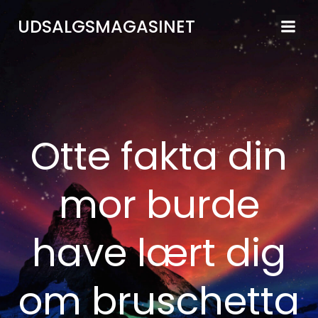
Videre
UDSALGSMAGASINET
til
indhold
Otte fakta din
mor burde
have lært dig
om bruschetta