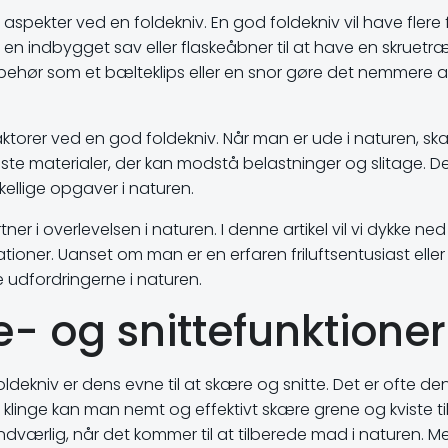
ge aspekter ved en foldekniv. En god foldekniv vil have fler
ve en indbygget sav eller flaskeåbner til at have en skruetr
tilbehør som et bælteklips eller en snor gøre det nemmer
torer ved en god foldekniv. Når man er ude i naturen, ska
obuste materialer, der kan modstå belastninger og slitage. D
kellige opgaver i naturen.
er i overlevelsen i naturen. I denne artikel vil vi dykke ned
ationer. Uanset om man er en erfaren friluftsentusiast elle
e udfordringerne i naturen.
e- og snittefunktioner
ldekniv er dens evne til at skære og snitte. Det er ofte den
klinge kan man nemt og effektivt skære grene og kviste ti
undværlig, når det kommer til at tilberede mad i naturen.