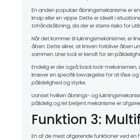
En anden populær åbningsmekanisme er enk
knap eller en vippe. Dette er ideelt i situati
tohåndsåbning, da der er større risiko for uti
Når det kommer til lukningsmekanismer, er li
åben. Dette sikrer, at kniven forbliver åben un
sammen. Liner lock er kendt for sin pålideligh
Endelig er der også back lock-mekanismen, de
kræver en specifik bevægelse for at låse og 
pålidelighed og styrke.
Uanset hvilken åbnings- og lukningsmekanisme
pålidelig og let betjent mekanisme er afgørend
Funktion 3: Multi
En af de mest afgørende funktioner ved en fol