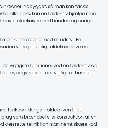
e funktioner indbygget, så man kan tackle
ækker eller saks, kan en foldekniv hjælpe med
e at have foldekniven ved hånden og undgå
l man kunne regne med sit udstyr. En
esuden vil en pålidelig foldekniv have en
 i de vigtigste funktioner ved en foldekniv og
r blot nybegynder, er det vigtigt at have en
ne funktion, der gør foldekniven til et
l brug som brændsel eller konstruktion af en
 Med den rette teknik kan man nemt skære kød