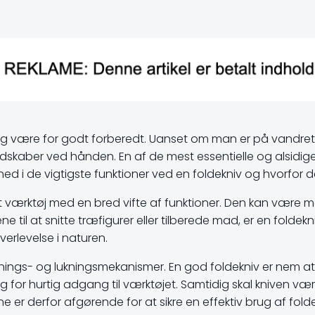
ig være for godt forberedt. Uanset om man er på vandretur
dskaber ved hånden. En af de mest essentielle og alsidige
e ned i de vigtigste funktioner ved en foldekniv og hvorfor 
 et værktøj med en bred vifte af funktioner. Den kan være m
 til at snitte træfigurer eller tilberede mad, er en foldek
rlevelse i naturen.
åbnings- og lukningsmekanismer. En god foldekniv er nem a
rug for hurtig adgang til værktøjet. Samtidig skal kniven v
er derfor afgørende for at sikre en effektiv brug af fold