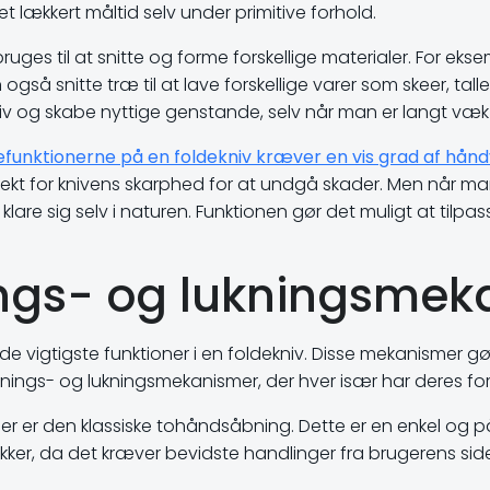
et lækkert måltid selv under primitive forhold.
uges til at snitte og forme forskellige materialer. For eks
gså snitte træ til at lave forskellige varer som skeer, talle
iv og skabe nyttige genstande, selv når man er langt væk f
tefunktionerne på en foldekniv kræver en vis grad af hå
t for knivens skarphed for at undgå skader. Men når man f
klare sig selv i naturen. Funktionen gør det muligt at til
ings- og lukningsmek
 vigtigste funktioner i en foldekniv. Disse mekanismer gør
 åbnings- og lukningsmekanismer, der hver især har deres f
r er den klassiske tohåndsåbning. Dette er en enkel og p
kker, da det kræver bevidste handlinger fra brugerens sid