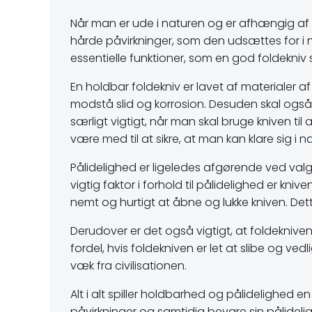
Når man er ude i naturen og er afhængig af s
hårde påvirkninger, som den udsættes for i n
essentielle funktioner, som en god foldekniv 
En holdbar foldekniv er lavet af materialer af 
modstå slid og korrosion. Desuden skal ogs
særligt vigtigt, når man skal bruge kniven t
være med til at sikre, at man kan klare sig i n
Pålidelighed er ligeledes afgørende ved valg 
vigtig faktor i forhold til pålidelighed er k
nemt og hurtigt at åbne og lukke kniven. Dette
Derudover er det også vigtigt, at foldekniven 
fordel, hvis foldekniven er let at slibe og ved
væk fra civilisationen.
Alt i alt spiller holdbarhed og pålidelighed en
påvirkninger og samtidig bevare sin pålideli