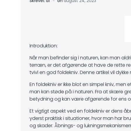
-
Skrevet af
on
august 24, 2023
Introduktion:
Når man befinder sig i naturen, kan man aldr
terræn, er det afgørende at have de rette re
tvivl en god foldekniv. Denne artikel vil dykk
En foldekniv er ikke blot en simpel kniv, men
man kan støde på i naturen. Fra at skære grene
betydning og kan være afgørende for ens ove
Et vigtigt aspekt ved en foldekniv er dens 
yderst praktisk i situationer, hvor man har b
og skader. Åbnings- og lukningsmekanismerne 