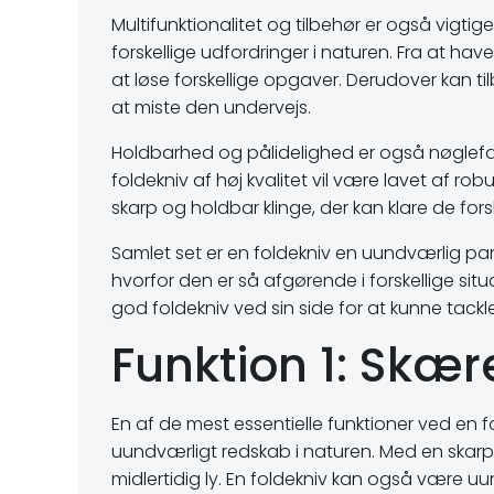
Multifunktionalitet og tilbehør er også vigti
forskellige udfordringer i naturen. Fra at ha
at løse forskellige opgaver. Derudover kan 
at miste den undervejs.
Holdbarhed og pålidelighed er også nøglefak
foldekniv af høj kvalitet vil være lavet af r
skarp og holdbar klinge, der kan klare de fors
Samlet set er en foldekniv en uundværlig partn
hvorfor den er så afgørende i forskellige situ
god foldekniv ved sin side for at kunne tackl
Funktion 1: Skær
En af de mest essentielle funktioner ved en fo
uundværligt redskab i naturen. Med en skarp 
midlertidig ly. En foldekniv kan også være u