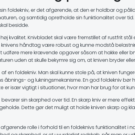
in foldekniv, er det afgørende, at den er holdbar og pålid
aturen, og samtidig opretholde sin funktionalitet over tid
skal besidde.
høj kvalitet. Knivbladet skal være fremstillet af rustfrit stå
å knivens håndtag være robust og kunne modstå belastning
il at udføre mere krævende opgaver såsom at hakke eller br
aturen uden at skulle bekymre sig om, at kniven bryder eller 
af en foldekniv. Man skal kunne stole på, at kniven funger
nivens åbnings- og lukningsmekanisme. En god foldekniv bør
 er især vigtigt i situationer, hvor man har brug for at ku
bevarer sin skarphed over tid. En skarp kniv er mere effekt
ligeholde. Dette gør det muligt at holde kniven skarp og kla
 afgørende rolle i forhold til en foldeknivs funktionalitet i
ghed og skarphed, er et uvurderligt redskab, når man er ud