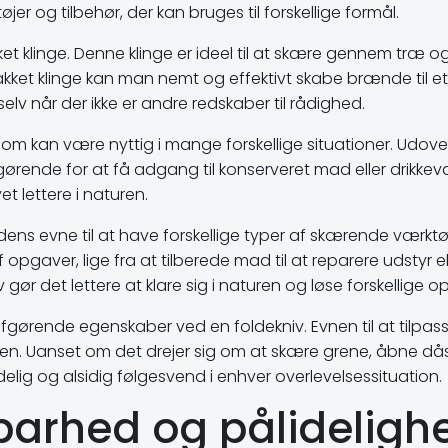
tøjer og tilbehør, der kan bruges til forskellige formål.
takket klinge. Denne klinge er ideel til at skære gennem træ
kket klinge kan man nemt og effektivt skabe brænde til et 
 selv når der ikke er andre redskaber til rådighed.
som kan være nyttig i mange forskellige situationer. Udov
gørende for at få adgang til konserveret mad eller drikkeva
et lettere i naturen.
ens evne til at have forskellige typer af skærende værktøjer
f opgaver, lige fra at tilberede mad til at reparere udstyr 
v gør det lettere at klare sig i naturen og løse forskellige
 afgørende egenskaber ved en foldekniv. Evnen til at tilpas
uren. Uanset om det drejer sig om at skære grene, åbne dås
delig og alsidig følgesvend i enhver overlevelsessituation.
dbarhed og pålideligh