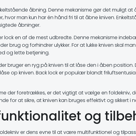
eltstående åbning. Denne mekanisme gør det muligt at 
oner, hvor man kun har én hånd fri til at åbne kniven. Enkelt
lsigtede åbninger.
ner lock en af de mest udbredte. Denne mekanisme indebærer
der brug og forhindrer ulykker. For at lukke kniven skal man
ed og lette betjening.
r bruger en ryg på kniven til at låse den i åben position
låse op kniven. Back lock er populær blandt friluftsentus
 der foretrækkes, er det vigtigt at vælge en foldekniv, d
e for at sikre, at kniven kan bruges effektivt og sikkert i n
funktionalitet og tilbe
dekniv er dens evne til at være multifunktionel og tilpass