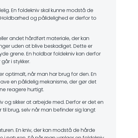
elig. En foldekniv skal kunne modstå de
. Holdbarhed og pålidelighed er derfor to
l eller andet hårdført materiale, der kan
er uden at blive beskadiget. Dette er
yde grene. En holdbar foldekniv kan derfor
går i stykker.
er optimalt, når man har brug for den. En
 have en pålidelig mekanisme, der gør det
nne reagere hurtigt.
iv og sikker at arbejde med. Derfor er det en
r til brug, selv når man befinder sig langt
 naturen. En kniv, der kan modstå de hårde
e i naturen. Så når man vælger en foldekniv,