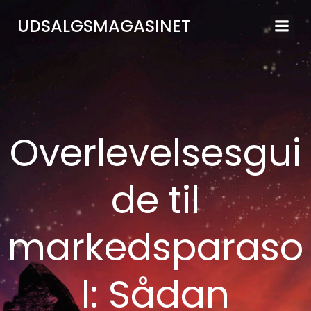
Videre
UDSALGSMAGASINET
til
indhold
Overlevelsesgui
de til
markedsparaso
l: Sådan