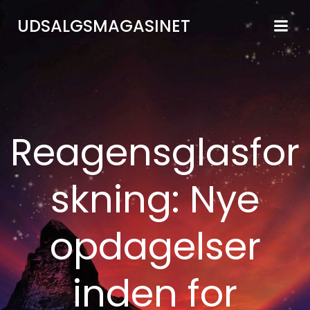
Videre
UDSALGSMAGASINET
til
indhold
Reagensglasfor
skning: Nye
opdagelser
inden for