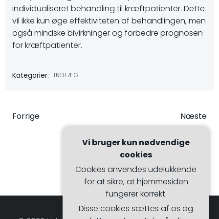
individualiseret behandling til kræftpatienter. Dette
vil ikke kun øge effektiviteten af ​​behandlingen, men
også mindske bivirkninger og forbedre prognosen
for kræftpatienter.
Kategorier:
INDLÆG
Indlægsnavigation
Indlægsna
Forrige
Næste
Vi bruger kun nødvendige
cookies
Cookies anvendes udelukkende
for at sikre, at hjemmesiden
fungerer korrekt.
Disse cookies sættes af os og