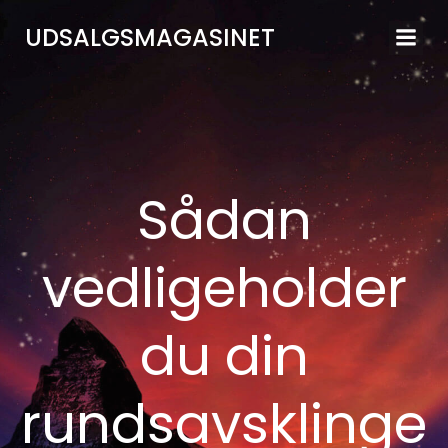
Videre
UDSALGSMAGASINET
til
indhold
Sådan
vedligeholder
du din
rundsavsklinge