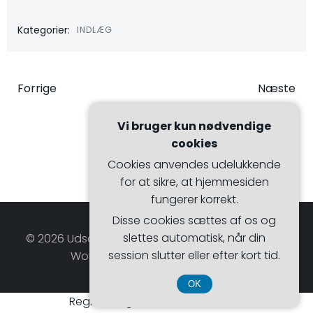
Kategorier:
INDLÆG
Indlægsnavigation
Indlægsna
Forrige
Næste
Vi bruger kun nødvendige
cookies
Cookies anvendes udelukkende
for at sikre, at hjemmesiden
fungerer korrekt.
Disse cookies sættes af os og
slettes automatisk, når din
© 2026 Udsalgsmagasinet. Bygget ved at bruge
session slutter eller efter kort tid.
WordPress og Hugo WP Theme .
OK
Registreringsnummer 374 077 39