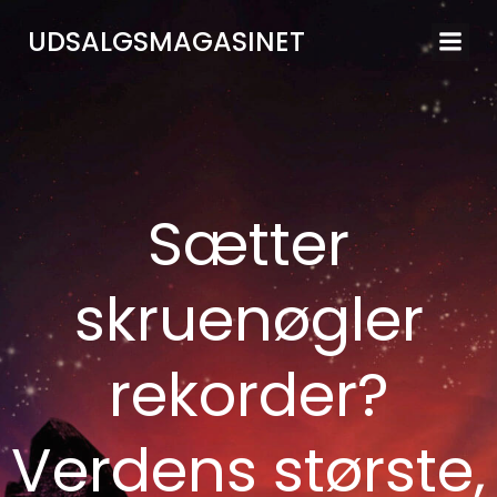
Videre
UDSALGSMAGASINET
til
indhold
Sætter
skruenøgler
rekorder?
Verdens største,