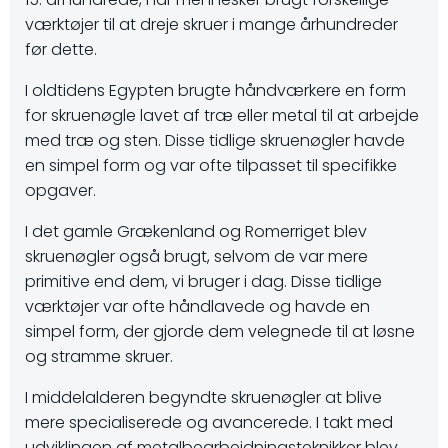
værktøjer til at dreje skruer i mange århundreder
før dette.
I oldtidens Egypten brugte håndværkere en form
for skruenøgle lavet af træ eller metal til at arbejde
med træ og sten. Disse tidlige skruenøgler havde
en simpel form og var ofte tilpasset til specifikke
opgaver.
I det gamle Grækenland og Romerriget blev
skruenøgler også brugt, selvom de var mere
primitive end dem, vi bruger i dag. Disse tidlige
værktøjer var ofte håndlavede og havde en
simpel form, der gjorde dem velegnede til at løsne
og stramme skruer.
I middelalderen begyndte skruenøgler at blive
mere specialiserede og avancerede. I takt med
udviklingen af metalbearbejdningsteknikker blev