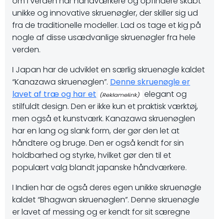
om i verden har håndværkere og opfindere skabt
unikke og innovative skruenøgler, der skiller sig ud
fra de traditionelle modeller. Lad os tage et kig på
nogle af disse usædvanlige skruenøgler fra hele
verden.
I Japan har de udviklet en særlig skruenøgle kaldet
“Kanazawa skruenøglen”.
Denne skruenøgle er
lavet af træ og har et
elegant og
stilfuldt design. Den er ikke kun et praktisk værktøj,
men også et kunstværk. Kanazawa skruenøglen
har en lang og slank form, der gør den let at
håndtere og bruge. Den er også kendt for sin
holdbarhed og styrke, hvilket gør den til et
populært valg blandt japanske håndværkere.
I Indien har de også deres egen unikke skruenøgle
kaldet “Bhagwan skruenøglen”. Denne skruenøgle
er lavet af messing og er kendt for sit særegne