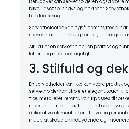
Derudover kan servietholderen også være med 
blive udsat for snavs og bakterier. Servieth
borddækning.
Servietholderen kan også nemt flyttes rundt 
serviet, når de har brug for det, og sørger 
Alt i alt er en servietholder en praktisk og fu
lettere og mere behageligt.
3. Stilfuld og de
En servietholder kan ikke kun være praktisk og
servietholder kan tilføje et elegant touch til
træ, metal eller keramik kan tilpasses til fors
mens en glitrende metalholder kan passe perf
dekorative elementer for at give en personlig
måde at skabe en indbydende og imponer