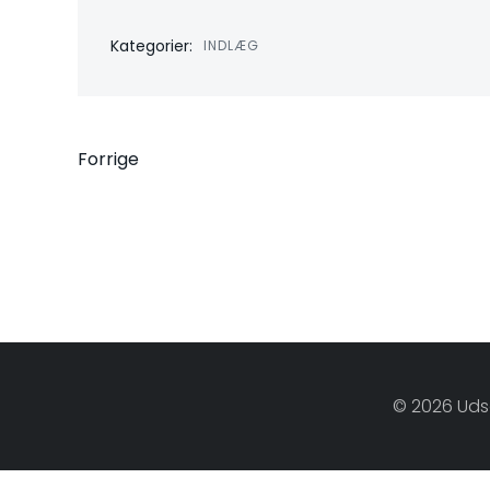
Kategorier:
INDLÆG
Indlægsnavigati
Forrige
© 2026 Uds