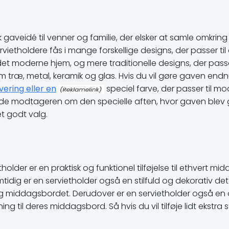
 gaveidé til venner og familie, der elsker at samle omkrin
ervietholdere fås i mange forskellige designs, der passer t
l det moderne hjem, og mere traditionelle designs, der pass
om træ, metal, keramik og glas. Hvis du vil gøre gaven end
ering eller en
speciel farve, der passer til m
de modtageren om den specielle aften, hvor gaven blev giv
et godt valg.
lder er en praktisk og funktionel tilføjelse til ethvert mi
mtidig er en servietholder også en stilfuld og dekorativ de
iddagsbordet. Derudover er en servietholder også en op
ng til deres middagsbord. Så hvis du vil tilføje lidt ekstra s