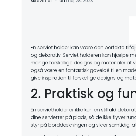
-
Skrevet af
on
maj 28, 2023
En serviet holder kan være den perfekte tilfø
og dekorativ. Serviet holderen kan hjælpe med
mange forskellige designs og materialer at væ
også være en fantastisk gaveidé til en madent
give inspiration til forskellige designs og mat
2. Praktisk og fu
En servietholder er ikke kun en stilfuld deko
dine servietter på plads, så de ikke flyver ru
styr på borddækningen og sikrer samtidig, at