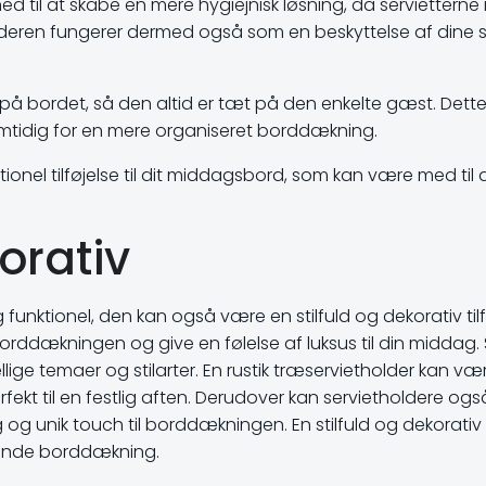
til at skabe en mere hygiejnisk løsning, da servietterne i
olderen fungerer dermed også som en beskyttelse af dine se
på bordet, så den altid er tæt på den enkelte gæst. Dette
samtidig for en mere organiseret borddækning.
nktionel tilføjelse til dit middagsbord, som kan være med ti
korativ
 funktionel, den kan også være en stilfuld og dekorativ tilfø
 borddækningen og give en følelse af luksus til din middag. 
kellige temaer og stilarter. En rustik træservietholder kan v
ekt til en festlig aften. Derudover kan servietholdere og
 og unik touch til borddækningen. En stilfuld og dekorativ
ende borddækning.