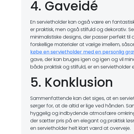
4. Gaveidé
En servietholder kan også være en fantastisk
er praktisk, men også stilfuld og dekorativ. S
minimalistiske designs, der passer perfekt ti
forskellige materialer at vælge imellem, sås
købe en servietholder med en personlig grav
gave, der kan bruges igen og igen og vil min
både praktisk og stilfuld, er en servietholder 
5. Konklusion
Sammenfattende kan det siges, at en servietho
sørger for, at de altid er lige ved hånden. Sa
hyggelig og indbydende atmosfære omkring m
der sætter pris på en elegant og praktisk løsni
en servietholder helt klart værd at overveje.