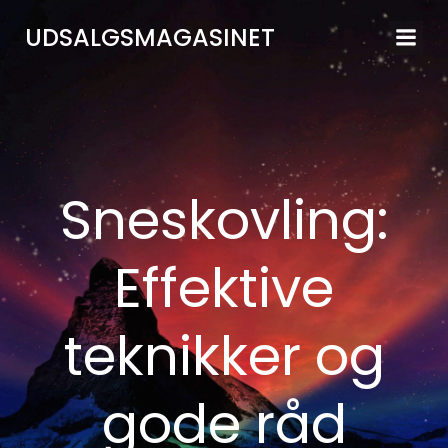
Videre
UDSALGSMAGASINET
til
indhold
Sneskovling:
Effektive
teknikker og
gode råd