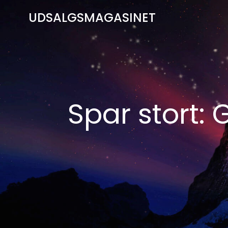
Videre
UDSALGSMAGASINET
til
indhold
Spar stort: 