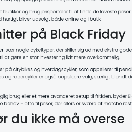
tikker og brug prisportaler til at finde de laveste priser.
d hurtigt bliver udsolgt både online og i butik.
itter på Black Friday
r især nogle cykeltyper, der skiller sig ud med ekstra gode 
l at gøre en stor investering lidt mere overkommelig.
 på citybikes og hverdagscykler, som appellerer til pend
ikes og racercykler er også populære valg, særligt blandt d
glig brug eller et mere avanceret setup til fritiden, byder B
e behov – ofte til priser, der ellers er svære at matche rest
ør du ikke må overse