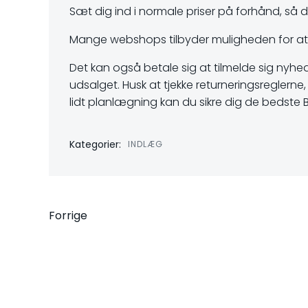
Sæt dig ind i normale priser på forhånd, så du
Mange webshops tilbyder muligheden for at opre
Det kan også betale sig at tilmelde sig nyheds
udsalget. Husk at tjekke returneringsreglerne
lidt planlægning kan du sikre dig de bedste B
Kategorier:
INDLÆG
Indlægsnavigati
Forrige