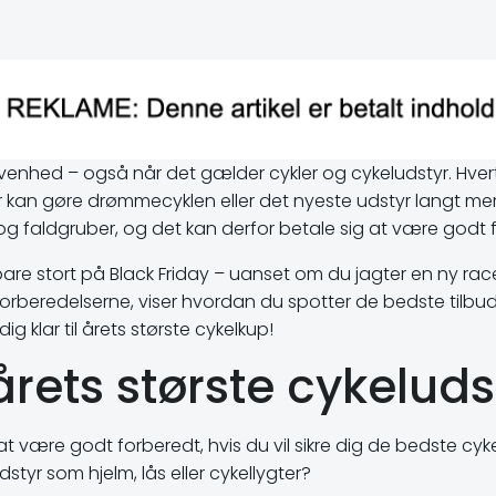
ivenhed – også når det gælder cykler og cykeludstyr. Hvert
r kan gøre drømmecyklen eller det nyeste udstyr langt 
og faldgruber, og det kan derfor betale sig at være godt 
spare stort på Black Friday – uanset om du jagter en ny race
rberedelserne, viser hvordan du spotter de bedste tilbud b
ig klar til årets største cykelkup!
 årets største cykelud
 være godt forberedt, hvis du vil sikre dig de bedste cykel
dstyr som hjelm, lås eller cykellygter?