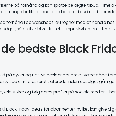
riserne på forhånd og kan spotte de ægte tilbud. Tilmeld 
 da mange butikker sender de bedste tilbud ud til deres lo
 på forhånd i de webshops, du regner med at handle hos,
udget, så du ikke bliver fristet til impulskøb, men i stedet
 de bedste Black Frid
tilbud på cykler og udstyr, gælder det om at være både for
yr, du er interesseret i, allerede inden udsalget går i ga
ykelbutikker og følg deres profiler på sociale medier – her
 Black Friday-deals for abonnenter, hvilket kan give dig et
k Friday og spørge personalet, om de kender til kommende ti