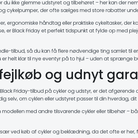
 bør du ikke glemme udstyret og tilbehøret – her kan der 
åse og cykelpumper, der ofte sælges med store rabatter und
 ergonomiske håndtag eller praktiske cykeltasker, der ka
e, er Black Friday et perfekt tidspunkt at fylde op med pl
le-tilbud, så du kan få flere nødvendige ting samlet til en
 er helt klar til nye eventyr på to hjul – uden at sprænge 
 fejlkøb og udnyt gara
 Black Friday-tilbud på cykler og udstyr, er det afgørende at
g selv, om cyklen eller udstyret passer til din hverdag, d
 modellen med andre tilsvarende cykler eller tilbehør – 
r ved køb af cykler og beklædning, da det ofte er her, f