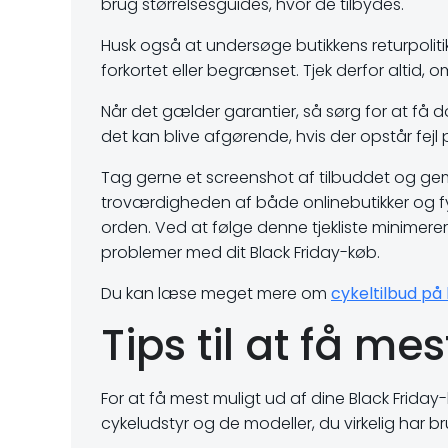
brug størrelsesguides, hvor de tilbydes.
Husk også at undersøge butikkens returpoliti
forkortet eller begrænset. Tjek derfor altid, o
Når det gælder garantier, så sørg for at f
det kan blive afgørende, hvis der opstår fejl 
Tag gerne et screenshot af tilbuddet og gem
troværdigheden af både onlinebutikker og fys
orden. Ved at følge denne tjekliste minimerer d
problemer med dit Black Friday-køb.
Du kan læse meget mere om
cykeltilbud på 
Tips til at få me
For at få mest muligt ud af dine Black Frida
cykeludstyr og de modeller, du virkelig har b