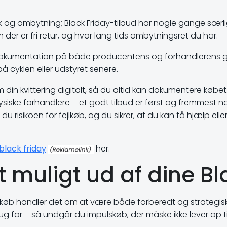
k og ombytning; Black Friday-tilbud har nogle gange særli
m der er fri retur, og hvor lang tids ombytningsret du har.
å dokumentation på både producentens og forhandlerens ga
på cyklen eller udstyret senere.
 din kvittering digitalt, så du altid kan dokumentere kø
iske forhandlere – et godt tilbud er først og fremmest no
u risikoen for fejlkøb, og du sikrer, at du kan få hjælp elle
black friday
her.
st muligt ud af dine 
y-køb handler det om at være både forberedt og strategisk.
rug for – så undgår du impulskøb, der måske ikke lever op t