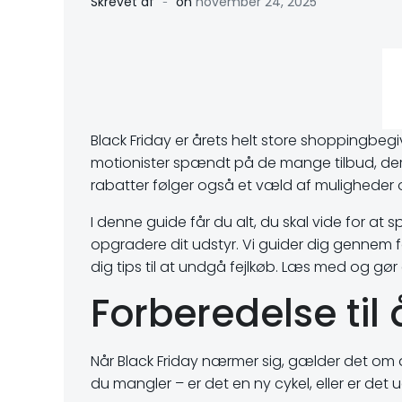
-
Skrevet af
on
november 24, 2025
Black Friday er årets helt store shoppingbeg
motionister spændt på de mange tilbud, de
rabatter følger også et væld af muligheder 
I denne guide får du alt, du skal vide for at 
opgradere dit udstyr. Vi guider dig gennem fo
dig tips til at undgå fejlkøb. Læs med og gør d
Forberedelse til
Når Black Friday nærmer sig, gælder det om at
du mangler – er det en ny cykel, eller er det u