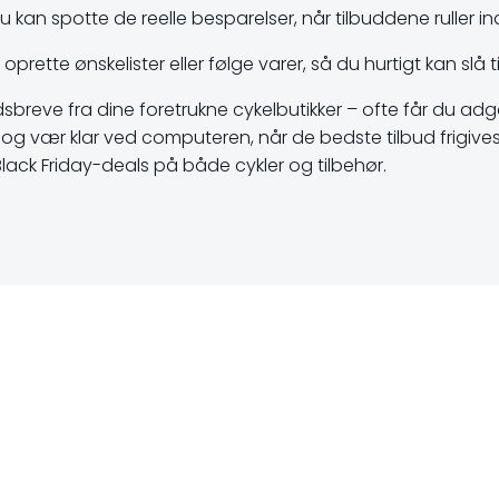
 kan spotte de reelle besparelser, når tilbuddene ruller in
tte ønskelister eller følge varer, så du hurtigt kan slå til,
breve fra dine foretrukne cykelbutikker – ofte får du adgang 
, og vær klar ved computeren, når de bedste tilbud frigive
lack Friday-deals på både cykler og tilbehør.
on
Indlægsna