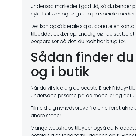
Undersøg markedet i god tid, så du kender p
cykelbutikker og følg dem på sociale medier,
Det kan også betale sig at oprette en konto
tilbuddet dukker op. Endelig bør du sætte et b
besparelser på det, du reelt har brug for.
Sådan finder du
og i butik
Når du vil sikre dig de bedste Black Friday-
undersøge priserne på de modeller og det udst
Tilmeld dig nyhedsbreve fra dine foretrukne c
andre steder.
Mange webshops tilbyder også early access til
betale sig at tage forbi i dagene op til Blac