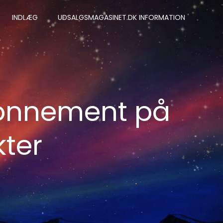
INDLÆG
UDSALGSMAGASINET.DK INFORMATION
bonnement på
kter