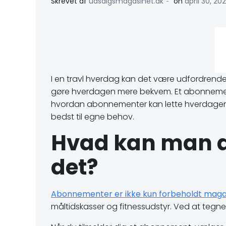
-
Skrevet af
udsalgsmagasinet.dk
on
april 30, 20
I en travl hverdag kan det være udfordrende 
gøre hverdagen mere bekvem. Et abonnement k
hvordan abonnementer kan lette hverdagen,
bedst til egne behov.
Hvad kan man a
det?
Abonnementer er ikke kun forbeholdt magas
måltidskasser og fitnessudstyr. Ved at tegne