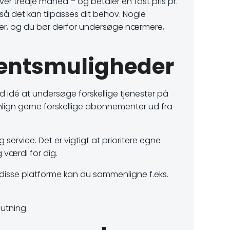
er tredje måned – og betaler en fast pris pr.
å det kan tilpasses dit behov. Nogle
byder, og du bør derfor undersøge nærmere,
mentsmuligheder
 idé at undersøge forskellige tjenester på
enlign gerne forskellige abonnementer ud fra
service. Det er vigtigt at prioritere egne
g værdi for dig.
disse platforme kan du sammenligne f.eks.
utning.