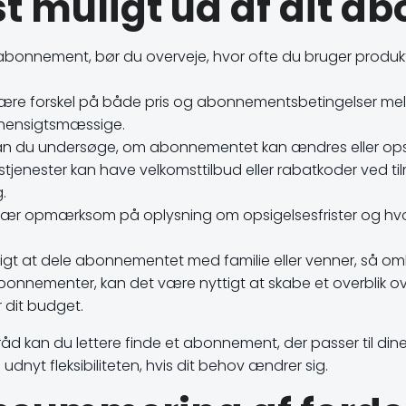
est muligt ud af dit 
abonnement, bør du overveje, hvor ofte du bruger produ
ære forskel på både pris og abonnementsbetingelser mell
t hensigtsmæssige.
, kan du undersøge, om abonnementet kan ændres eller opsi
nester kan have velkomsttilbud eller rabatkoder ved tilm
.
ær opmærksom på oplysning om opsigelsesfrister og hvorn
muligt at dele abonnementet med familie eller venner, så 
abonnementer, kan det være nyttigt at skabe et overblik o
 dit budget.
 kan du lettere finde et abonnement, der passer til di
udnyt fleksibiliteten, hvis dit behov ændrer sig.