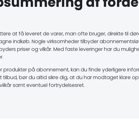
psummering af fordel
e at få leveret de varer, man ofte bruger, direkte til dør
tagne indkøb. Nogle virksomheder tilbyder abonnementslø
ders priser og vilkår. Med faste leveringer har du muli
r.
 for produkter på abonnement, kan du finde yderligere in
tilbud, bør du altid sikre dig, at du har modtaget klare o
ilkår samt eventuel fortrydelsesret.