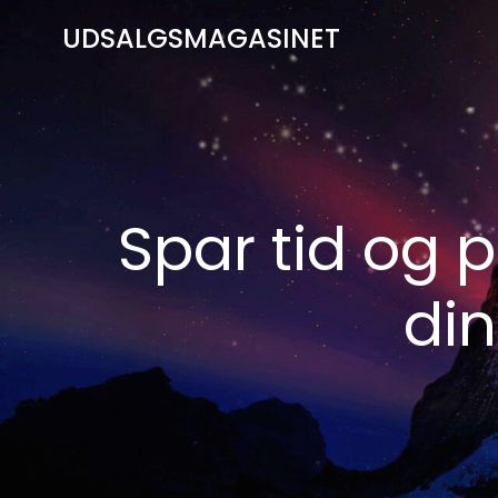
Videre
UDSALGSMAGASINET
til
indhold
Spar tid og
din