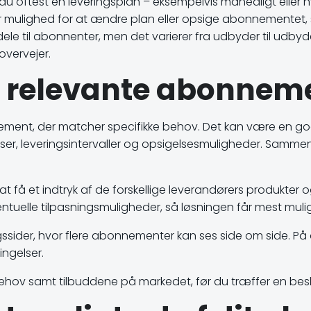
u oftest en leveringsplan – eksempelvis månedligt eller hv
mulighed for at ændre plan eller opsige abonnementet, s
rdele til abonnenter, men det varierer fra udbyder til ud
overvejer.
u relevante abonne
nement, der matcher specifikke behov. Det kan være en god
riser, leveringsintervaller og opsigelsesmuligheder. Samm
få et indtryk af de forskellige leverandørers produkter og 
eventuelle tilpasningsmuligheder, så løsningen får mest muli
sider, hvor flere abonnementer kan ses side om side. På 
ingelser.
behov samt tilbuddene på markedet, før du træffer en besl