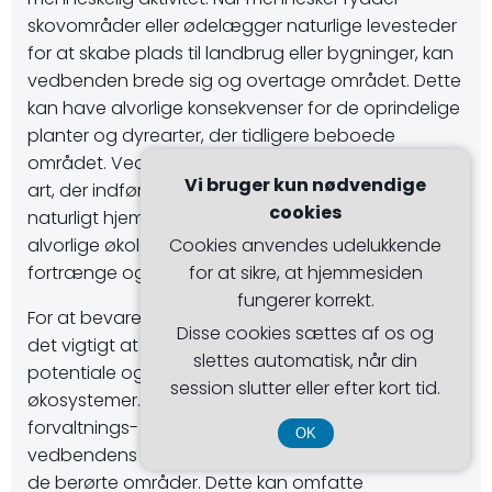
skovområder eller ødelægger naturlige levesteder
for at skabe plads til landbrug eller bygninger, kan
vedbenden brede sig og overtage området. Dette
kan have alvorlige konsekvenser for de oprindelige
planter og dyrearter, der tidligere beboede
området. Vedbenden kan også være en invasiv
Vi bruger kun nødvendige
art, der indføres i nye områder, hvor den ikke er
cookies
naturligt hjemmehørende. Dette kan føre til
alvorlige økologiske problemer, da den kan
Cookies anvendes udelukkende
fortrænge og udkonkurrere de oprindelige arter.
for at sikre, at hjemmesiden
fungerer korrekt.
For at bevare vedbenden og dens levesteder er
Disse cookies sættes af os og
det vigtigt at være opmærksom på dens invasive
slettes automatisk, når din
potentiale og truslerne mod forskellige
session slutter eller efter kort tid.
økosystemer. Der bør gennemføres effektive
forvaltnings- og kontrolstrategier for at begrænse
OK
vedbendens spredning og bevare biodiversiteten i
de berørte områder. Dette kan omfatte