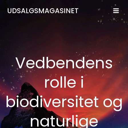
Videre
UDSALGSMAGASINET
til
indhold
Vedbendens
rolle i
biodiversitet og
naturlige