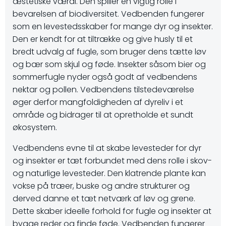
æstetiske værdi. Den spiller en vigtig rolle i
bevarelsen af biodiversitet. Vedbenden fungerer
som en levestedsskaber for mange dyr og insekter.
Den er kendt for at tiltrække og give husly til et
bredt udvalg af fugle, som bruger dens tætte løv
og bær som skjul og føde. Insekter såsom bier og
sommerfugle nyder også godt af vedbendens
nektar og pollen. Vedbendens tilstedeværelse
øger derfor mangfoldigheden af dyreliv i et
område og bidrager til at opretholde et sundt
økosystem.
Vedbendens evne til at skabe levesteder for dyr
og insekter er tæt forbundet med dens rolle i skov-
og naturlige levesteder. Den klatrende plante kan
vokse på træer, buske og andre strukturer og
derved danne et tæt netværk af løv og grene.
Dette skaber ideelle forhold for fugle og insekter at
bygge reder og finde føde. Vedbenden fungerer