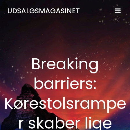
Videre
UDSALGSMAGASINET
til
indhold
Breaking
barriers:
Kørestolsrampe
r skaber lige