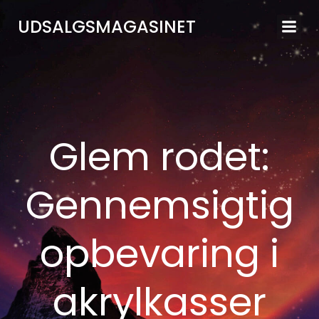
Videre
UDSALGSMAGASINET
til
indhold
Glem rodet:
Gennemsigtig
opbevaring i
akrylkasser