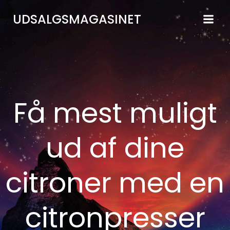
Videre
UDSALGSMAGASINET
til
indhold
Få mest muligt
ud af dine
citroner med en
citronpresser