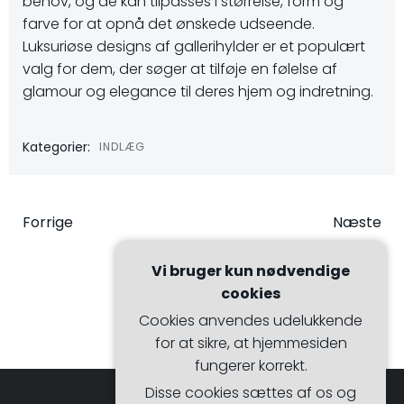
behov, og de kan tilpasses i størrelse, form og
farve for at opnå det ønskede udseende.
Luksuriøse designs af gallerihylder er et populært
valg for dem, der søger at tilføje en følelse af
glamour og elegance til deres hjem og indretning.
Kategorier:
INDLÆG
Indlægsnavigation
Indlægsna
Forrige
Næste
Vi bruger kun nødvendige
cookies
Cookies anvendes udelukkende
for at sikre, at hjemmesiden
fungerer korrekt.
Disse cookies sættes af os og