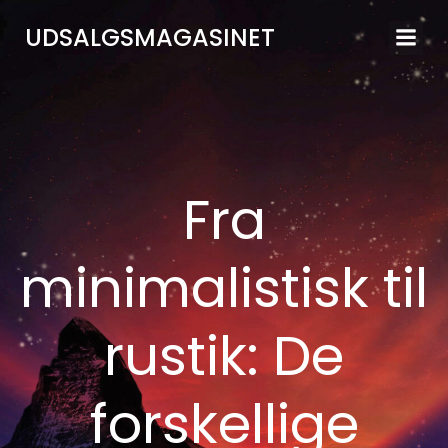
Videre
UDSALGSMAGASINET
til
indhold
Fra
minimalistisk til
rustik: De
forskellige