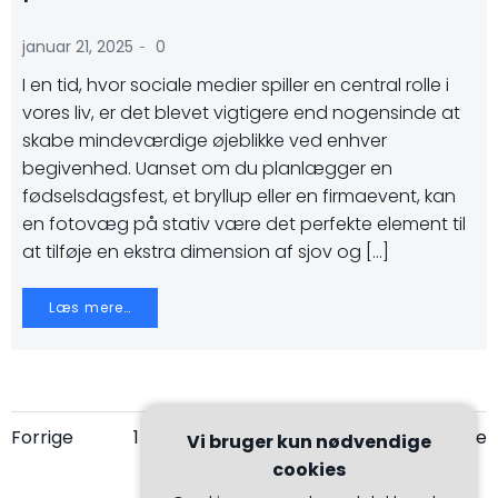
-
januar 21, 2025
0
I en tid, hvor sociale medier spiller en central rolle i
vores liv, er det blevet vigtigere end nogensinde at
skabe mindeværdige øjeblikke ved enhver
begivenhed. Uanset om du planlægger en
fødselsdagsfest, et bryllup eller en firmaevent, kan
en fotovæg på stativ være det perfekte element til
at tilføje en ekstra dimension af sjov og […]
Læs mere…
Navigation
Navigation
Na
Side
Side
Side
Side
Side
Forrige
1
2
3
4
…
37
Næste
Vi bruger kun nødvendige
cookies